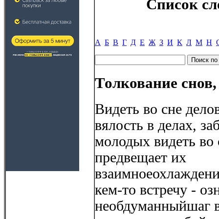
Список сл
А
Б
В
Г
Д
Е
Ж
З
И
К
Л
М
Н
Толкование снов,
Видеть во сне делов
вялость в делах, з
молодых видеть во 
предвещает их
взаимноеохлаждени
кем-то встречу - о
необдуманныйшаг в