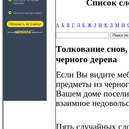
Список сл
А
Б
В
Г
Д
Е
Ж
З
И
К
Л
М
Н
Толкование снов,
черного дерева
Если Вы видите меб
предметы из черного
Вашем доме поселит
взаимное недовольс
Пять случайных сло