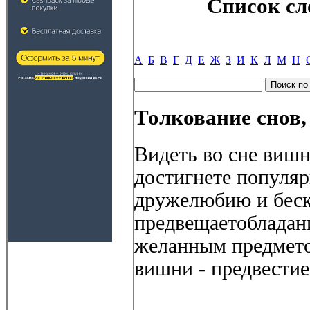
Список сл
А
Б
В
Г
Д
Е
Ж
З
И
К
Л
М
Н
Толкование снов
Видеть во сне вишн
достигнете популяр
дружелюбию и беск
предвещаетобладан
желанным предмето
вишни - предвести