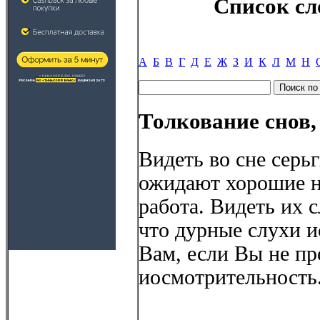
Список сл
А
Б
В
Г
Д
Е
Ж
З
И
К
Л
М
Н
Толкование снов,
Видеть во сне серьг
ожидают хорошие н
работа. Видеть их 
что дурные слухи и
Вам, если Вы не пр
иосмотрительность