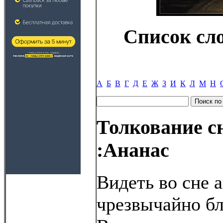
Список сл
А
Б
В
Г
Д
Е
Ж
З
И
К
Л
М
Н
Толкование с
:Ананас
Видеть во сне 
чрезвычайно б