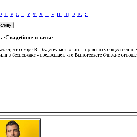
О
П
Р
С
Т
У
Ф
Х
Ц
Ч
Ш
Щ
Э
Ю
Я
ь :Свадебное платье
значает, что скоро Вы будетеучаствовать в приятных общественны
 или в беспорядке - предвещает, что Выпотеряете близкие отно