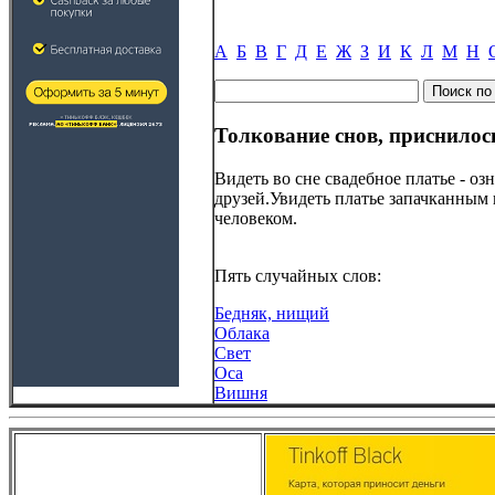
А
Б
В
Г
Д
Е
Ж
З
И
К
Л
М
Н
Толкование снов, приснилос
Видеть во сне свадебное платье - о
друзей.Увидеть платье запачканным
человеком.
Пять случайных слов:
Бедняк, нищий
Облака
Свет
Оса
Вишня