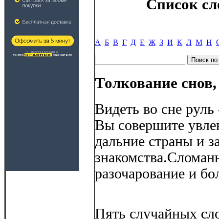
Список сл
А
Б
В
Г
Д
Е
Ж
З
И
К
Л
М
Н
Толкование снов,
Видеть во сне руль 
Вы совершите увле
дальние страны и з
знакомства.Сломан
разочарование и бо
Пять случайных сло