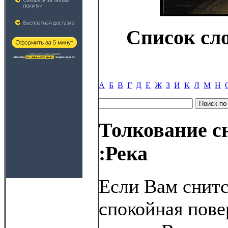
Список сл
А
Б
В
Г
Д
Е
Ж
З
И
К
Л
М
Н
Толкование с
:Река
Если Вам снитс
спокойная пове