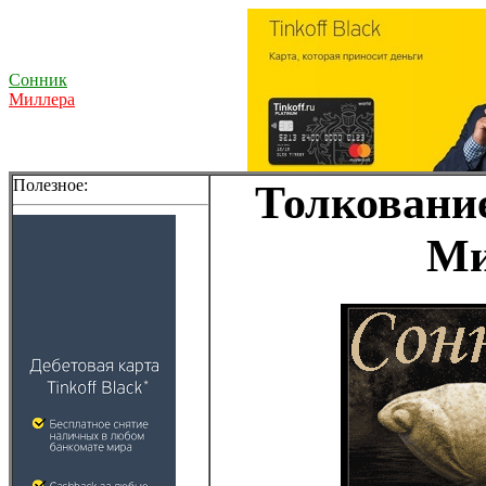
Сонник
Миллера
Полезное:
Толкование
Ми