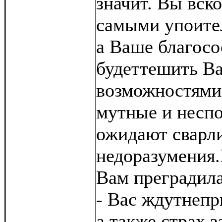
значит. Вы вск
самыми упоите
а Ваше благосо
будеттешить В
возможностями
мутные и неспо
ожидают сварл
недоразумения.
Вам преградила
- Вас ждутнепр
а также страх 