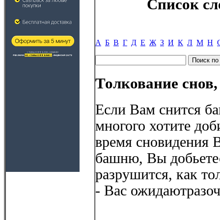
Список сл
А
Б
В
Г
Д
Е
Ж
З
И
К
Л
М
Н
Толкование снов,
Если Вам снится ба
многого хотите доб
время сновидения В
башню, Вы добьете
разрушится, как то
- Вас ожидаютразоч