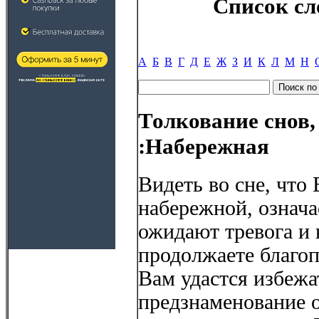
Список сл
А
Б
В
Г
Д
Е
Ж
З
И
К
Л
М
Н
Толкование снов,
:Набережная
Видеть во сне, что 
набережной, означа
ожидают тревога и 
продолжаете благоп
Вам удастся избежа
предзнаменование 