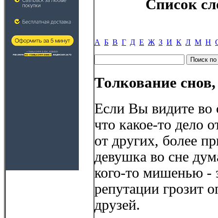
Список сл
А
Б
В
Г
Д
Е
Ж
З
И
К
Л
М
Н
Толкование снов
Если Вы видите во 
что какое-то дело 
от других, более п
девушка во сне дума
кого-то мишенью - э
репутации грозит оп
друзей.