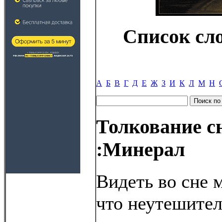
Список сл
А
Б
В
Г
Д
Е
Ж
З
И
К
Л
М
Н
Толкование с
:Минерал
Видеть во сне м
что неутешител