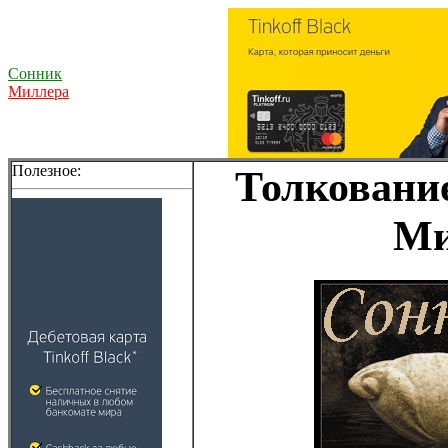
Сонник
Миллера
Полезное:
Толкование
Ми