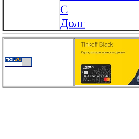
С
Долг