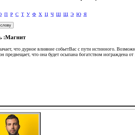
О
П
Р
С
Т
У
Ф
Х
Ц
Ч
Ш
Щ
Э
Ю
Я
ь :Магнит
начает, что дурное влияние собьетВас с пути истинного. Возможн
н предвещает, что она будет осыпана богатством иограждена от 