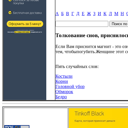
А
Б
В
Г
Д
Е
Ж
З
И
К
Л
М
Н
Толкование снов, приснилос
Если Вам приснится магнит - это оз
тем, чтобыпогубить.Женщине этот со
Пять случайных слов:
Костыли
Корни
Головной убор
Обморок
Бедро