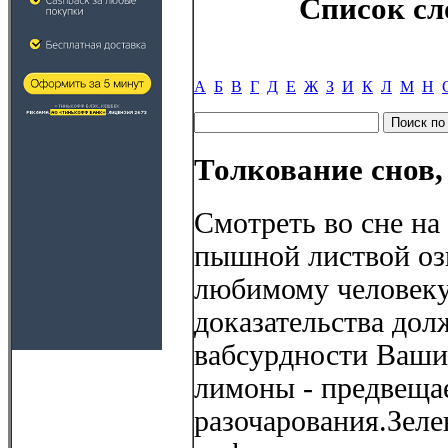
Список сл
А
Б
В
Г
Д
Е
Ж
З
И
К
Л
М
Н
Толкование снов
Смотреть во сне на
пышной листвой оз
любимому человеку
доказательства дол
вабсурдности Ваши
лимоны - предвеща
разочарования.Зел