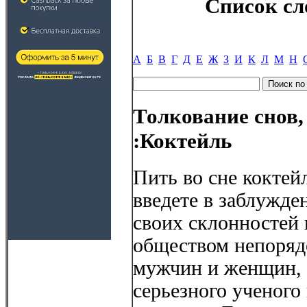
Список сл
А
Б
В
Г
Д
Е
Ж
З
И
К
Л
М
Н
Толкование снов,
:Коктейль
Пить во сне коктейл
введете в заблужде
своих склонностей 
обществом непоря
мужчин и женщин, 
серьезного ученого