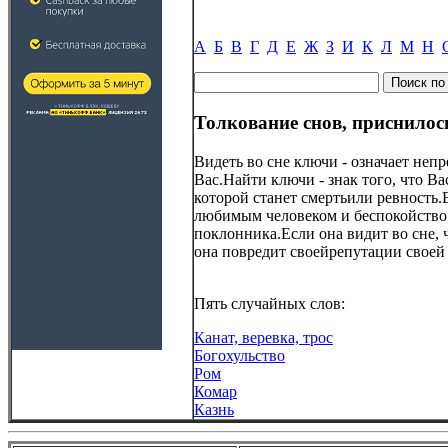
А
Б
В
Г
Д
Е
Ж
З
И
К
Л
М
Н
Толкование снов, приснилос
Видеть во сне ключи - означает не
Вас.Найти ключи - знак того, что 
которой станет смертьили ревность.
любимым человеком и беспокойство и
поклонника.Если она видит во сне, ч
она повредит своейрепутации своей
Пять случайных слов:
Канат, веревка, трос
Богохульство
Ром
Комар
Казнь