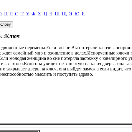
О
П
Р
С
Т
У
Ф
Х
Ц
Ч
Ш
Щ
Э
Ю
Я
ь :Ключ
предвиденные перемены.Если во сне Вы потеряли ключи - неприя
Вас ждет семейный мир и оживление в делах.Испорченные ключи
Если молодая женщина во сне потеряла застежку с ювелирного ук
з-за этого.Если она увидит не запертую на ключ дверь - она за
то закрывает дверь на ключ, она выйдет замуж,а если видит, что
 неспособностью мыслить и поступать здраво.