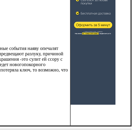
тные события наяву опечалят
 предвещают разлуку, причиной
рашения -это сулит ей ссору с
ведет новогопокорного
 потеряла ключ, то возможно, что