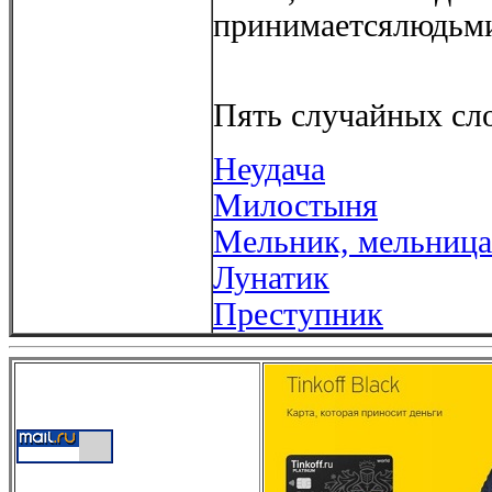
принимаетсялюдьми
Пять случайных сло
Неудача
Милостыня
Мельник, мельница
Лунатик
Преступник