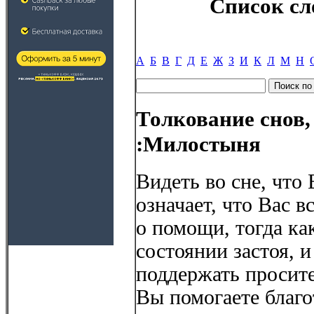
Список сл
А
Б
В
Г
Д
Е
Ж
З
И
К
Л
М
Н
Толкование снов,
:Милостыня
Видеть во сне, что
означает, что Вас 
о помощи, тогда ка
состоянии застоя, 
поддержать просите
Вы помогаете благ