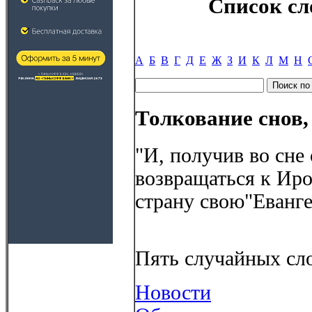
Список сл
А
Б
В
Г
Д
Е
Ж
З
И
К
Л
М
Н
Толкование снов,
"И, получив во сне
возвращаться к Ир
страну свою"Еванге
Пять случайных сло
Новости