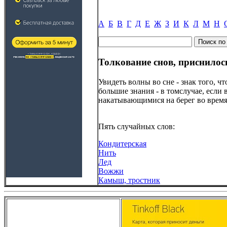
А
Б
В
Г
Д
Е
Ж
З
И
К
Л
М
Н
Толкование снов, приснилос
Увидеть волны во сне - знак того, 
большие знания - в томслучае, если
накатывающимися на берег во время
Пять случайных слов:
Кондитерская
Нить
Лед
Вожжи
Камыш, тростник