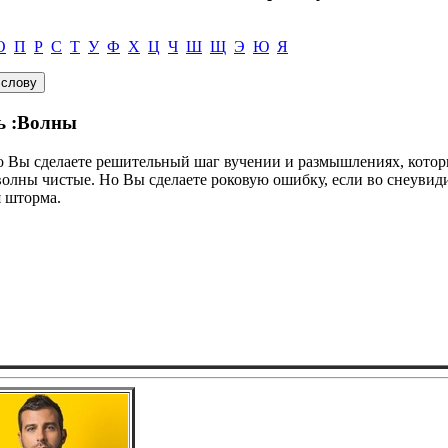
О
П
Р
С
Т
У
Ф
Х
Ц
Ч
Ш
Щ
Э
Ю
Я
ь :Волны
что Вы сделаете решительный шаг вучении и размышлениях, кото
 волны чистые. Но Вы сделаете роковую ошибку, если во снеувид
 шторма.