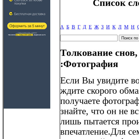
Список сл
А
Б
В
Г
Д
Е
Ж
З
И
К
Л
М
Н
Толкование снов,
:Фотография
Если Вы увидите во
ждите скорого обма
получаете фотогра
знайте, что он не в
лишь пытается прои
впечатление.Для с