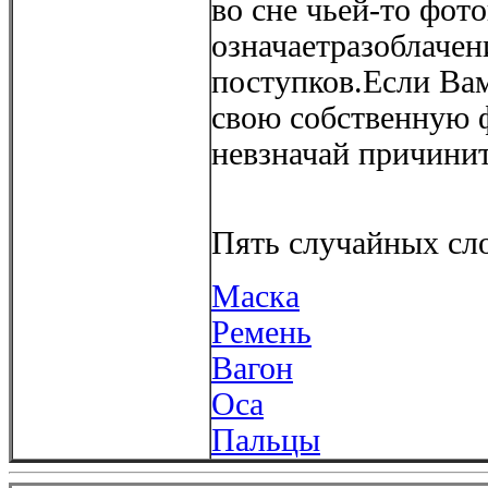
во сне чьей-то фот
означаетразоблачен
поступков.Если Вам
свою собственную 
невзначай причинит
Пять случайных сло
Маска
Ремень
Вагон
Оса
Пальцы