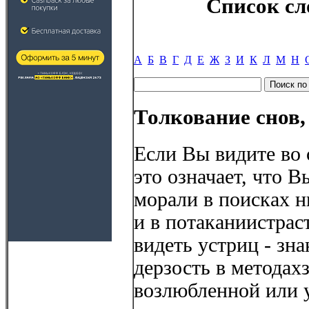
Список сл
А
Б
В
Г
Д
Е
Ж
З
И
К
Л
М
Н
Толкование снов,
Если Вы видите во с
это означает, что 
морали в поисках 
и в потаканиистрас
видеть устриц - зна
дерзость в методах
возлюбленной или у