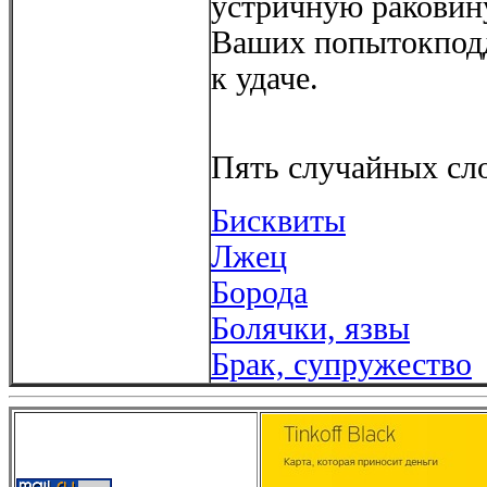
устричную раковину
Ваших попытокподд
к удаче.
Пять случайных сло
Бисквиты
Лжец
Борода
Болячки, язвы
Брак, супружество