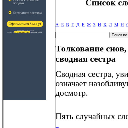
Список сл
А
Б
В
Г
Д
Е
Ж
З
И
К
Л
М
Н
Толкование снов,
сводная сестра
Сводная сестра, ув
означает назойливу
досмотр.
Пять случайных сло