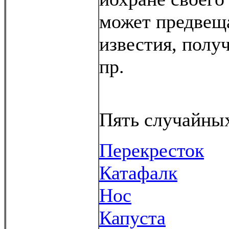
может предвещ
известия, полу
пр.
Пять случайных
Перекресток
Катафалк
Нoc
Капуста