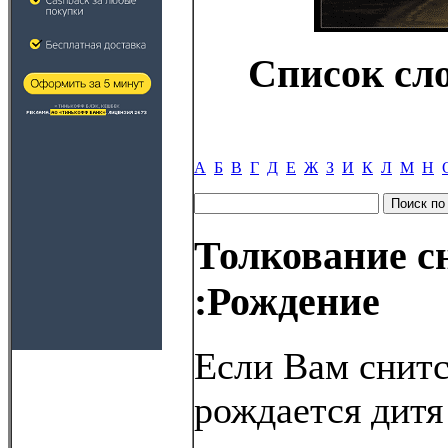
Список сл
А
Б
В
Г
Д
Е
Ж
З
И
К
Л
М
Н
Толкование с
:Рождение
Если Вам снитс
рождается дитя 