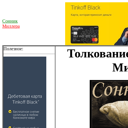
Сонник
Миллера
Полезное:
Толкование
Ми