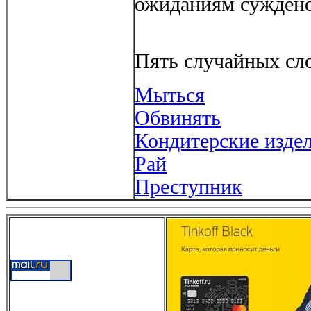
ожиданиям суждено
Пять случайных сло
Мыться
Обвинять
Кондитерские изде
Рай
Преступник