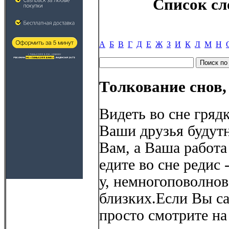
Список сл
А
Б
В
Г
Д
Е
Ж
З
И
К
Л
М
Н
Толкование снов,
Видеть во сне грядк
Ваши друзья будут
Вам, а Ваша работа
едите во сне редис 
у, немногоповолнова
близких.Если Вы са
просто смотрите на