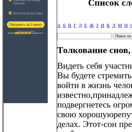
Список сл
А
Б
В
Г
Д
Е
Ж
З
И
К
Л
М
Н
Толкование снов,
Видеть себя участни
Вы будете стремить
войти в жизнь чело
известно,принадле
подвергнетесь огро
свою хорошуюрепу
делах. Этот-сон пре