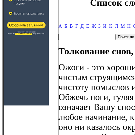
Список сл
А
Б
В
Г
Д
Е
Ж
З
И
К
Л
М
Н
Толкование снов,
Ожоги - это хорош
чистым струящимся
чистоту помыслов и
Обжечь ноги, гуляя
означает Вашу спо
любое начинание, 
оно ни казалось о