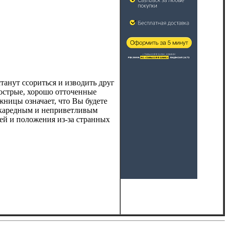
анут ссориться и изводить друг
острые, хорошо отточенные
жницы означает, что Вы будете
скаредным и неприветливым
ей и положения из-за странных