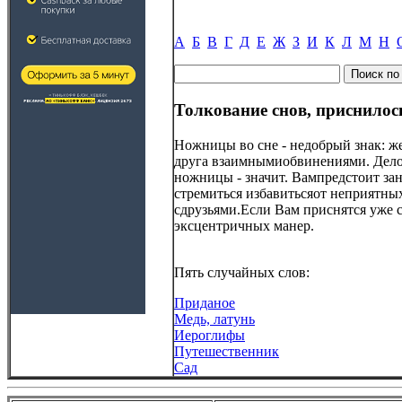
А
Б
В
Г
Д
Е
Ж
З
И
К
Л
М
Н
Толкование снов, приснило
Ножницы во сне - недобрый знак: ж
друга взаимнымиобвинениями. Дело
ножницы - значит. Вампредстоит зан
стремиться избавитьсяот неприятн
сдрузьями.Если Вам приснятся уже с
эксцентричных манер.
Пять случайных слов:
Приданое
Медь, латунь
Иероглифы
Путешественник
Сад