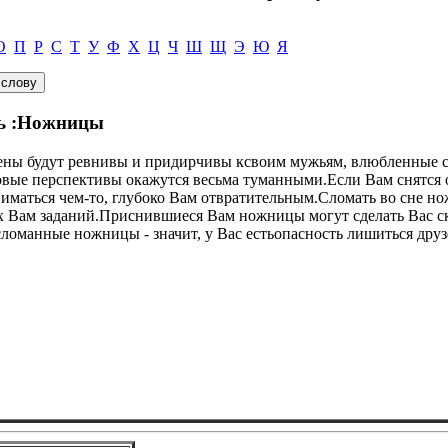
О
П
Р
С
Т
У
Ф
Х
Ц
Ч
Ш
Щ
Э
Ю
Я
сь :Ножницы
ены будут ревнивы и придирчивы ксвоим мужьям, влюбленные ст
вые перспективы окажутся весьма туманными.Если Вам снятся 
иматься чем-то, глубоко Вам отвратительным.Сломать во сне но
ых Вам заданий.Приснившиеся Вам ножницы могут сделать Вас 
ломанные ножницы - значит, у Вас естьопасность лишиться друз