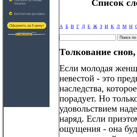
Список сл
А
Б
В
Г
Д
Е
Ж
З
И
К
Л
М
Н
Толкование снов,
Если молодая женщи
невестой - это пре
наследства, которо
порадует. Но только
удовольствием наде
наряд. Если приэто
ощущения - она буд