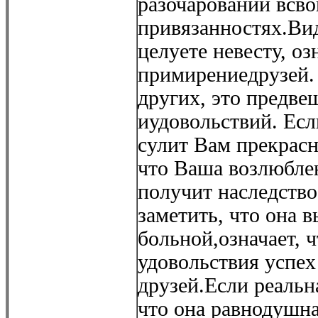
разочарований всво
привязанностях.Вид
целуете невесту, оз
примирениедрузей. 
других, это предве
иудовольствий. Есл
сулит Вам прекрас
что Ваша возлюбле
получит наследство
заметить, что она в
больной,означает, 
удовольствия успех
друзей.Если реальна
что она равнодушна