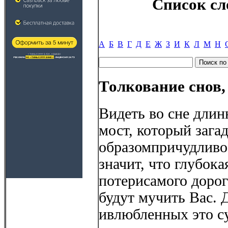
Список сл
А
Б
В
Г
Д
Е
Ж
З
И
К
Л
М
Н
Толкование снов,
Видеть во сне дли
мост, который заг
образомпричудливо 
значит, что глубок
потерисамого доро
будут мучить Вас.
ивлюбленных это су