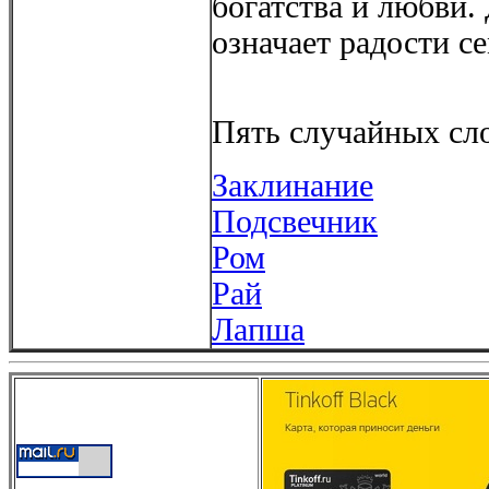
богатства и любви
означает радости 
Пять случайных сло
Заклинание
Подсвечник
Ром
Рай
Лапша