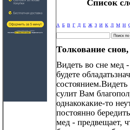
Список сл
А
Б
В
Г
Д
Е
Ж
З
И
К
Л
М
Н
Толкование снов,
Видеть во сне мед -
будете обладатьзна
состоянием.Видеть
сулит Вам благопол
однакокакие-то неу
постоянно бередить
мед - предвещает, 