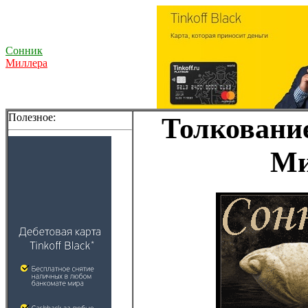
Сонник
Миллера
Полезное:
Толкование
Ми