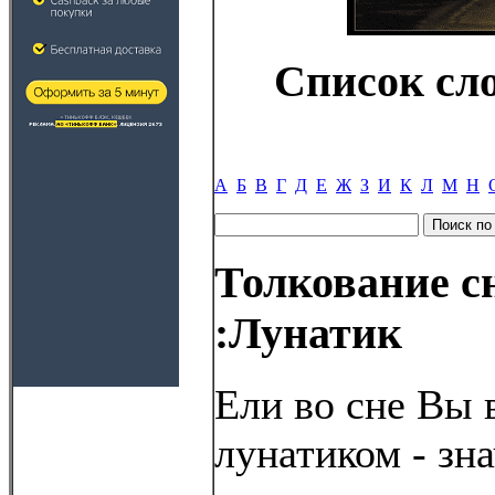
Список сл
А
Б
В
Г
Д
Е
Ж
З
И
К
Л
М
Н
Толкование с
:Лунатик
Ели во сне Вы 
лунатиком - зн