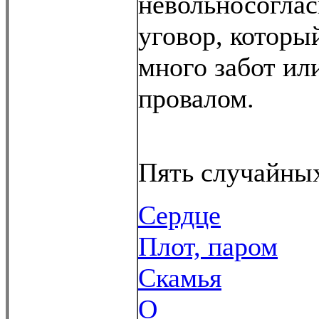
невольносоглас
уговор, которы
много забот ил
провалом.
Пять случайных
Сердце
Плот, паром
Скамья
О