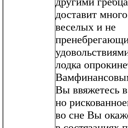
другими гребца
доставит много
веселых и не
пренебрегающ
удовольствиям
лодка опрокинет
Вамфинансовым
Вы ввяжетесь в
но рискованное
во сне Вы окаж
в состязаниях 