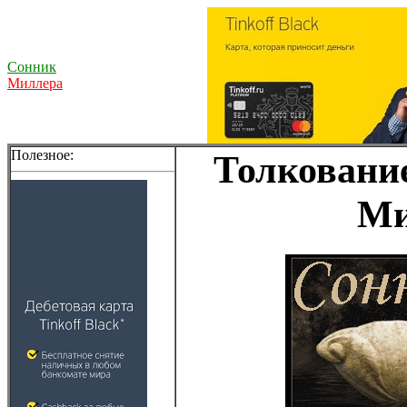
Сонник
Миллера
Полезное:
Толкование
Ми