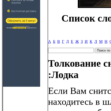
Список сл
А
Б
В
Г
Д
Е
Ж
З
И
К
Л
М
Н
Толкование с
:Лодка
Если Вам снитс
находитесь в ш