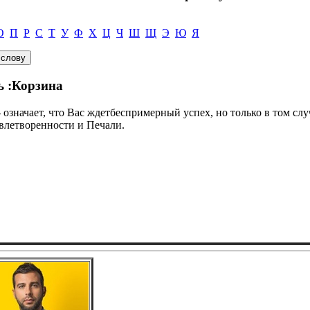
О
П
Р
С
Т
У
Ф
Х
Ц
Ч
Ш
Щ
Э
Ю
Я
ь :Корзина
- означает, что Вас ждетбеспримерный успех, но только в том сл
овлетворенности и Печали.