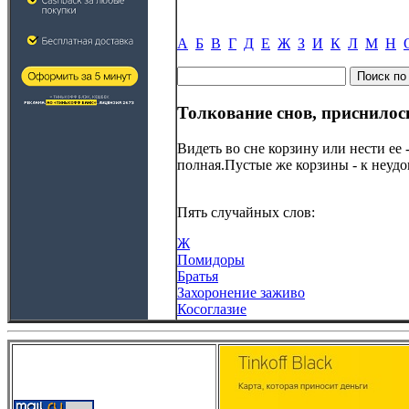
А
Б
В
Г
Д
Е
Ж
З
И
К
Л
М
Н
Толкование снов, приснилос
Видеть во сне корзину или нести ее 
полная.Пустые же корзины - к неуд
Пять случайных слов:
Ж
Помидоры
Братья
Захоронение заживо
Косоглазие