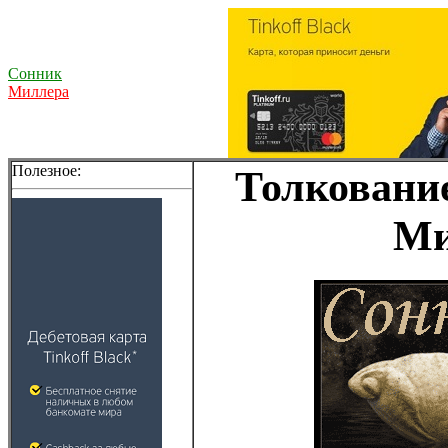
Сонник
Миллера
Полезное:
Толкование
Ми