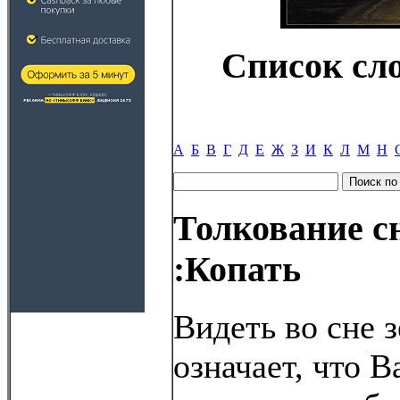
Список сл
А
Б
В
Г
Д
Е
Ж
З
И
К
Л
М
Н
Толкование с
:Копать
Видеть во сне 
означает, что В