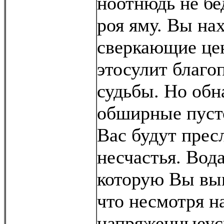
ноотнюдь не бе
роя яму. Вы на
сверкающие це
этосулит благо
судьбы. Но обн
обширные пусто
Вас будут прес
несчастья. Вод
которую Вы вык
что несмотря 
напряженныеус