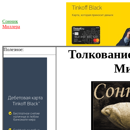
Сонник
Миллера
Полезное:
Толкование
Ми