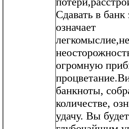
потери,расстро
Сдавать в банк 
означает
легкомыслие,н
неосторожность
огромную приб
процветание.Ви
банкноты, соб
количестве, оз
удачу. Вы будет
глубочайшим у