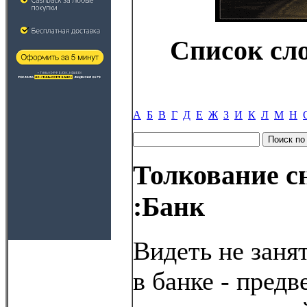
Список сл
А
Б
В
Г
Д
Е
Ж
З
И
К
Л
М
Н
Толкование с
:Банк
Видеть не заня
в банке - пред