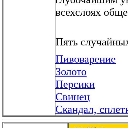
всехслоях обще
Пять случайных
Пивоварение
Золото
Персики
Свинец
Скандал, сплет