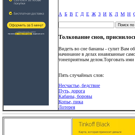
А
Б
В
Г
Д
Е
Ж
З
И
К
Л
М
Н
Толкование снов, приснилос
Видеть во сне бананы - сулит Вам 
начинание в делах инавязанные само
тонеприятным делом.Торговать ими -
Пять случайных слов:
Несчастье, бедствие
Путь, дорога
Кабаны, боровы
Копье, пика
Лотерея