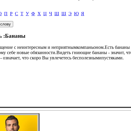
О
П
Р
С
Т
У
Ф
Х
Ц
Ч
Ш
Щ
Э
Ю
Я
ь :Бананы
общение с неинтересным и неприятнымкомпаньоном.Есть бананы 
му себе новые обязанности.Видеть гниющие бананы - значит, чт
 означает, что скоро Вы увлечетесь бесполезнымипустяками.