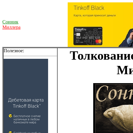
Сонник
Миллера
Полезное:
Толкование
Ми