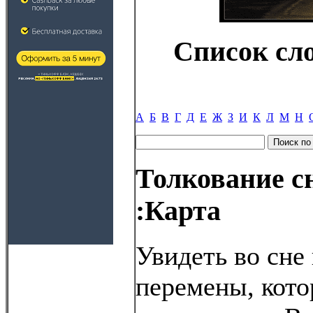
Список сл
А
Б
В
Г
Д
Е
Ж
З
И
К
Л
М
Н
Толкование с
:Карта
Увидеть во сне 
перемены, кото