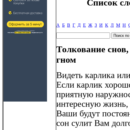
Список сл
А
Б
В
Г
Д
Е
Ж
З
И
К
Л
М
Н
Толкование снов,
гном
Видеть карлика или
Если карлик хорош
приятную наружнос
интересную жизнь,
Ваши будут постоян
сон сулит Вам долг