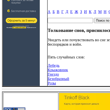
А
Б
В
Г
Д
Е
Ж
З
И
К
Л
М
Н
Толкование снов, приснилос
Увидеть или почувствовать во сне з
беспорядков и войн.
Пять случайных слов:
Лебедь
Крыжовник
Гнездо
Безобразный
Розы