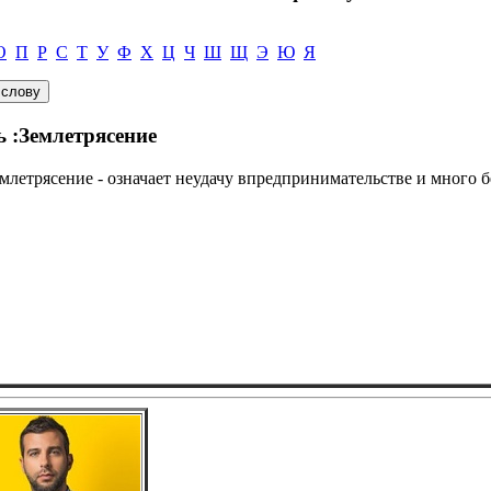
О
П
Р
С
Т
У
Ф
Х
Ц
Ч
Ш
Щ
Э
Ю
Я
ь :Землетрясение
емлетрясение - означает неудачу впредпринимательстве и много 