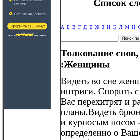
Список сл
А
Б
В
Г
Д
Е
Ж
З
И
К
Л
М
Н
Толкование снов,
:Женщины
Видеть во сне женщ
интриги. Спорить с
Вас перехитрят и р
планы.Видеть брюн
и курносым носом 
определенно о Ваше