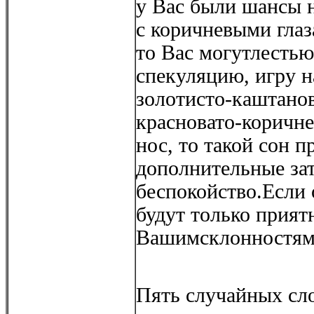
у Вас были шансы 
с коричневыми гла
то Вас могутлестью
спекуляцию, игру н
золотисто-каштано
красновато-коричн
нос, то такой сон 
дополнительные за
беспокойство.Если 
будут только прия
Вашимсклонностям 
Пять случайных сло