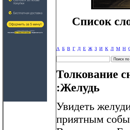
Список сл
А
Б
В
Г
Д
Е
Ж
З
И
К
Л
М
Н
Толкование с
:Желудь
Увидеть желуди 
приятным соб