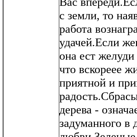
Вас впереди.Ес
с земли, то на
работа вознагр
удачей.Если же
она ест желуди 
что вскореее ж
приятной и при
радость.Сбрасы
дерева - означ
задуманного в 
любви.Зеленые 