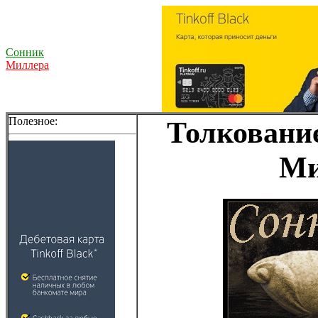
Сонник
Миллера
Полезное:
Толкование
Ми