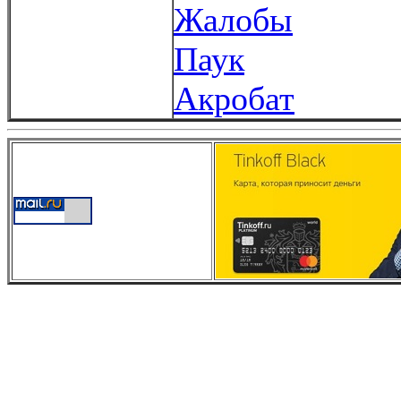
Жалобы
Паук
Акробат