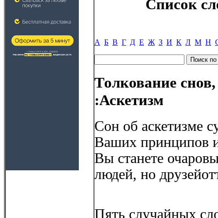
Список сл
А
Б
В
Г
Д
Е
Ж
З
И
К
Л
М
Н
Толкование снов,
:Аскетизм
Сон об аскетизме с
Ваших принципов и 
Вы станете очаров
людей, но друзейотт
Пять случайных сло