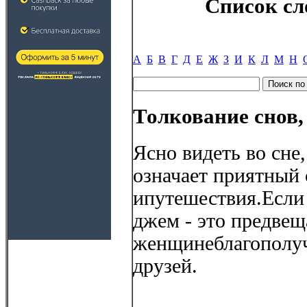
Список сл
А
Б
В
Г
Д
Е
Ж
З
И
К
Л
М
Н
Толкование снов,
Ясно видеть во сне
означает приятный
ипутешествия.Если 
джем - это предвещ
женщинеблагополу
друзей.