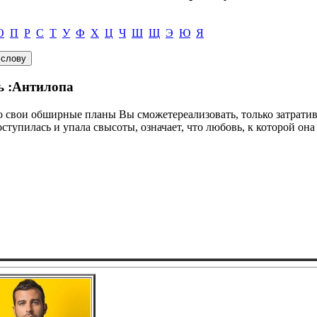
О
П
Р
С
Т
У
Ф
Х
Ц
Ч
Ш
Щ
Э
Ю
Я
ь :Антилопа
что свои обширные планы Вы сможетереализовать, только затрати
тупилась и упала свысоты, означает, что любовь, к которой она