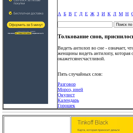
А
Б
В
Г
Д
Е
Ж
З
И
К
Л
М
Н
Толкование снов, приснилос
Видеть антилоп во сне - означает, 
женщины видеть антилопу, которая ос
окажетсянесчастливой.
Пять случайных слов:
Разговор
Мороз, иней
Окулист
Календарь
Горошек