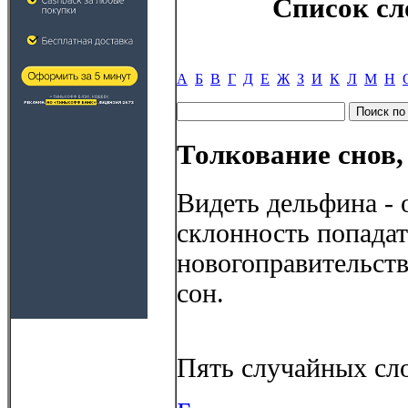
Список сл
А
Б
В
Г
Д
Е
Ж
З
И
К
Л
М
Н
Толкование снов,
Видеть дельфина - 
склонность попадат
новогоправительств
сон.
Пять случайных сло