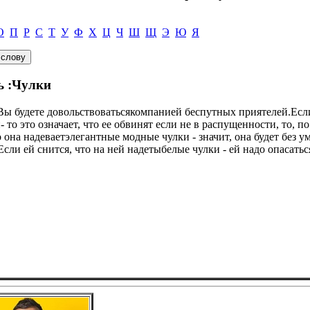
О
П
Р
С
Т
У
Ф
Х
Ц
Ч
Ш
Щ
Э
Ю
Я
ь :Чулки
 Вы будете довольствоватьсякомпанией беспутных приятелей.Если
 то это означает, что ее обвинят если не в распущенности, то, 
о она надеваетэлегантные модные чулки - значит, она будет без 
Если ей снится, что на ней надетыбелые чулки - ей надо опасать