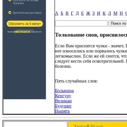
А
Б
В
Г
Д
Е
Ж
З
И
К
Л
М
Н
Толкование снов, приснилос
Если Вам приснятся чулки - значит,
нее износились или порвались чулки-
легкомыслии. Если же ей снится, чт
следует вести себя осмотрительней. 
болезни.
Пять случайных слов:
Больница
Кенгуру
Великан
Будущее
Нырять