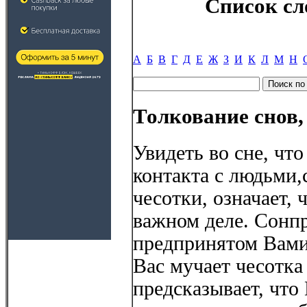
Список сл
А
Б
В
Г
Д
Е
Ж
З
И
К
Л
М
Н
Толкование снов,
Увидеть во сне, чт
контакта с людьми
чесотки, означает, 
важном деле. Сонп
предпринятом Вами
Вас мучает чесотка 
предсказывает, что