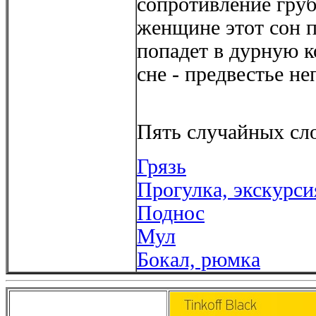
сопротивление гру
женщине этот сон п
попадет в дурную 
сне - предвестье не
Пять случайных сло
Грязь
Прогулка, экскурси
Поднос
Мул
Бокал, рюмка