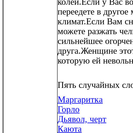
колеи.Если у Вас в
переедете в другое
климат.Если Вам сн
можете разжать чел
сильнейшее огорчен
друга.Женщине этот
которую ей невольн
Пять случайных сло
Маргаритка
Горло
Дьявол, черт
Каюта