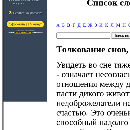
Список сл
А
Б
В
Г
Д
Е
Ж
З
И
К
Л
М
Н
Толкование снов,
Увидеть во сне тя
- означает несогла
отношения между др
пасти дикого живот
недоброжелатели н
счастью. Это очень
способный надолго 