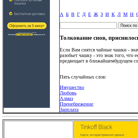
А
Б
В
Г
Д
Е
Ж
З
И
К
Л
М
Н
Толкование снов, приснило
Если Вам снятся чайные чашки - зна
разобьет чашку - это знак того, что
предвещает в ближайшембудущем со
Пять случайных слов:
Имущество
Любовь
Алмаз
Пренебрежение
Зарплата