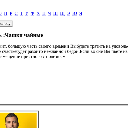
О
П
Р
С
Т
У
Ф
Х
Ц
Ч
Ш
Щ
Э
Ю
Я
сь :Чашки чайные
чит, большую часть своего времени Выбудете тратить на удовол
 ее счастьебудет разбито нежданной бедой.Если во сне Вы пьете и
вмещение приятного с полезным.