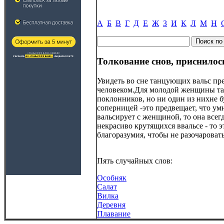
А
Б
В
Г
Д
Е
Ж
З
И
К
Л
М
Н
Толкование снов, приснилос
Увидеть во сне танцующих вальс пр
человеком.Для молодой женщины тан
поклонников, но ни один из нихне б
соперницей -это предвещает, что ум
вальсирует с женщиной, то она всег
некрасиво крутящихся ввальсе - то 
благоразумия, чтобы не разочароват
Пять случайных слов:
Особняк
Салат
Вилка
Деревня
Плавание