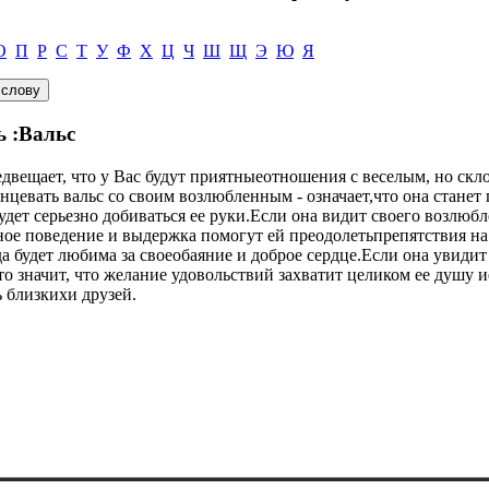
О
П
Р
С
Т
У
Ф
Х
Ц
Ч
Ш
Щ
Э
Ю
Я
ь :Вальс
едвещает, что у Вас будут приятныеотношения с веселым, но ск
цевать вальс со своим возлюбленным - означает,что она станет
удет серьезно добиваться ее руки.Если она видит своего возлюб
ное поведение и выдержка помогут ей преодолетьпрепятствия на
да будет любима за своеобаяние и доброе сердце.Если она увидит
это значит, что желание удовольствий захватит целиком ее душу 
ь близкихи друзей.